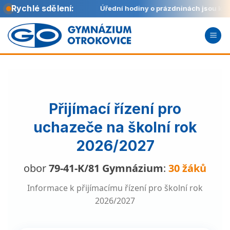
Rychlé sdělení:
 8:00 do 11:00.
Úřední hodiny o prázdninách jsou každou
Přeskočit
na
obsah
Přijímací řízení pro
uchazeče na školní rok
2026/2027
obor
79-41-K/81 Gymnázium
:
30 žáků
Informace k přijímacímu řízení pro školní rok
2026/2027