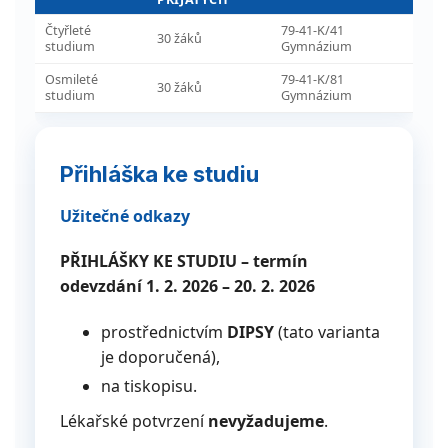
Čtyřleté
79-41-K/41
30 žáků
studium
Gymnázium
Osmileté
79-41-K/81
30 žáků
studium
Gymnázium
Přihláška ke studiu
Užitečné odkazy
PŘIHLÁŠKY KE STUDIU – termín
odevzdání 1. 2. 2026 – 20. 2. 2026
prostřednictvím
DIPSY
(tato varianta
je doporučená),
na tiskopisu.
Lékařské potvrzení
nevyžadujeme
.