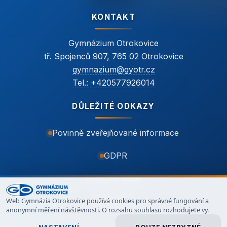
KONTAKT
Gymnázium Otrokovice
tř. Spojenců 907, 765 02 Otrokovice
gymnazium@gyotr.cz
Tel.: +420577926014
DŮLEŽITÉ ODKAZY
Povinně zveřejňované informace
GDPR
Historie školy
Web Gymnázia Otrokovice používá cookies pro správné fungování a
Kontakt
anonymní měření návštěvnosti. O rozsahu souhlasu rozhodujete vy.