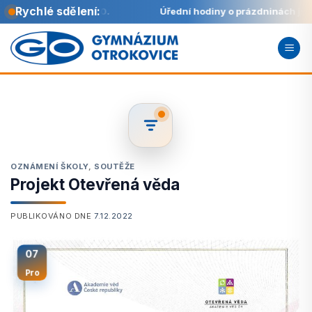
Rychlé sdělení:
d 8:00 do 11:00.
Úřední hodiny o prázdninách jsou každo
Přeskočit
na
obsah
OZNÁMENÍ ŠKOLY
,
SOUTĚŽE
Projekt Otevřená věda
PUBLIKOVÁNO DNE
7.12.2022
07
Pro