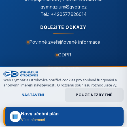
gymnazium@gyotr.cz
Tel.: +420577926014
DŮLEŽITÉ ODKAZY
Povinně zveřejňované informace
GDPR
Historie školy
Web Gymnázia Otrokovice používá cookies pro správné fungování a
Kontakt
anonymní měření návštěvnosti. O rozsahu souhlasu rozhodujete vy.
NASTAVENÍ
POUZE NEZBYTNÉ
© 2026 Gymnázium Otrokovice – všechna práva vyhrazena
Nový učební plán
vytvořil LG
PŘIJMOUT VŠE
Více informací