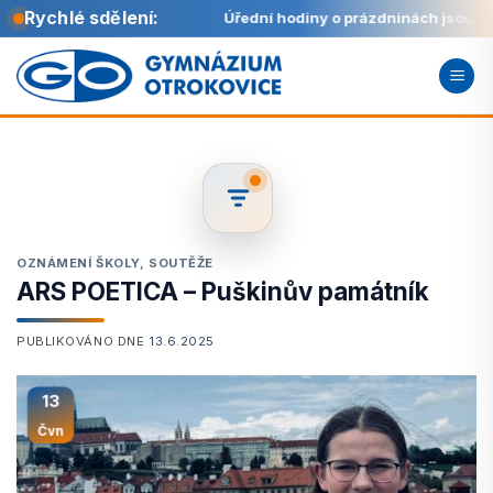
Rychlé sdělení:
8:00 do 11:00.
Úřední hodiny o prázdninách jsou každou 
Přeskočit
na
obsah
OZNÁMENÍ ŠKOLY
,
SOUTĚŽE
ARS POETICA – Puškinův památník
PUBLIKOVÁNO DNE
13.6.2025
13
Čvn