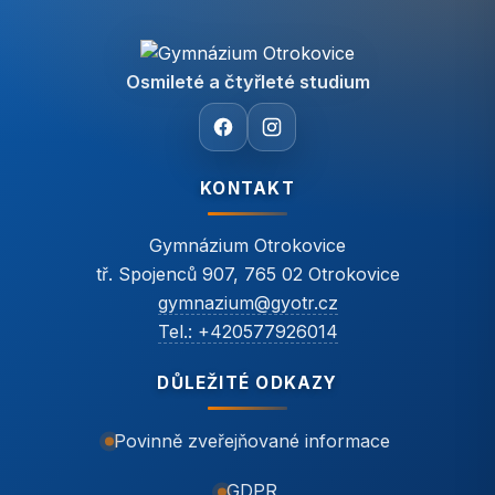
Osmileté a čtyřleté studium
KONTAKT
Gymnázium Otrokovice
tř. Spojenců 907, 765 02 Otrokovice
gymnazium@gyotr.cz
Tel.: +420577926014
DŮLEŽITÉ ODKAZY
Povinně zveřejňované informace
GDPR